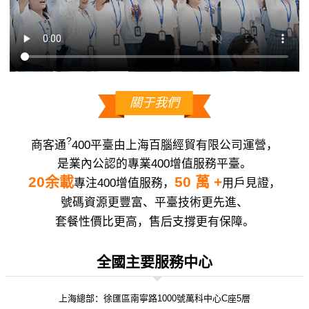
關于我們
?
商客通
400平臺由上海百腦經貿有限公司運營，
是業內公認的專業400增值服務平臺。
20余載
50 萬 +
專注400增值服務，
用戶見證，
號碼資源更豐富、平臺技術更先進、
套餐性價比更高，售后支撐更有保障。
全國主要服務中心
上海總部：徐匯區南寧路1000號萬科中心C座5層