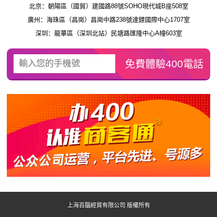
北京：朝陽區（國貿）建國路88號SOHO現代城B座508室
廣州：海珠區（昌崗）昌崗中路238號達鏢國際中心1707室
深圳：龍華區（深圳北站）民塘路匯隆中心A幢603室
上海百腦經貿有限公司 版權所有