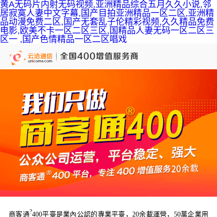
黄A无码片内射无码视频,亚洲精品综合五月久久小说,邻
居寂寞人妻中文字幕,国产目拍亚洲精品一区二区,亚洲精
品动漫免费二区,国产无套乱子伦精彩视频,久久精品免费
电影,欧美不卡一区二区三区,国精品人妻无码一区二区三
区一 ,国产色情精品一区二区唱戏
?
商客通
400平臺是業內公認的專業平臺，20余載運營，50萬企業用