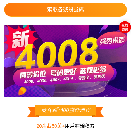
索取各號段號碼
®
商客通
400辦理流程
20余載50萬+
用戶經驗積累