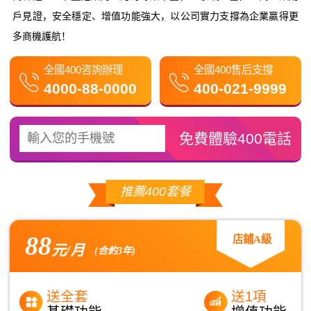
戶見證，安全穩定、增值功能強大，以公司實力支撐為企業贏得更
多商機護航！
全國400咨詢辦理
全國400售后支撐
4000-88-0000
400-021-9999
推薦400套餐
88
店鋪A級
元/月
(合約3年)
送全套
送1項