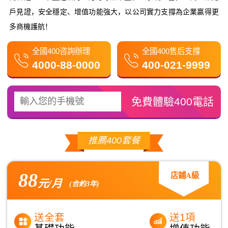
戶見證，安全穩定、增值功能強大，以公司實力支撐為企業贏得更
多商機護航！
全國400咨詢辦理
全國400售后支撐
4000-88-0000
400-021-9999
推薦400套餐
88
店鋪A級
元/月
(合約3年)
送全套
送1項