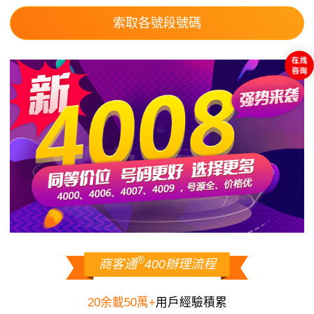
索取各號段號碼
®
商客通
400辦理流程
20余載50萬+
用戶經驗積累