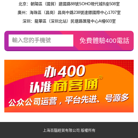
北京：朝陽區（國貿）建國路88號SOHO現代城B座508室
廣州：海珠區（昌崗）昌崗中路238號達鏢國際中心1707室
深圳：龍華區（深圳北站）民塘路匯隆中心A幢603室
上海百腦經貿有限公司 版權所有