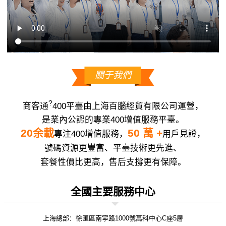
關于我們
?
商客通
400平臺由上海百腦經貿有限公司運營，
是業內公認的專業400增值服務平臺。
20余載
50 萬 +
專注400增值服務，
用戶見證，
號碼資源更豐富、平臺技術更先進、
套餐性價比更高，售后支撐更有保障。
全國主要服務中心
上海總部：徐匯區南寧路1000號萬科中心C座5層