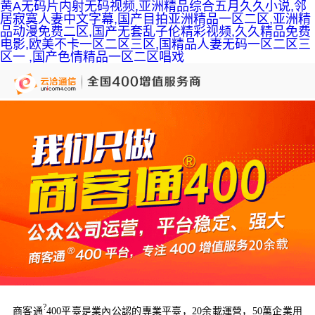
黄A无码片内射无码视频,亚洲精品综合五月久久小说,邻
居寂寞人妻中文字幕,国产目拍亚洲精品一区二区,亚洲精
品动漫免费二区,国产无套乱子伦精彩视频,久久精品免费
电影,欧美不卡一区二区三区,国精品人妻无码一区二区三
区一 ,国产色情精品一区二区唱戏
?
商客通
400平臺是業內公認的專業平臺，20余載運營，50萬企業用