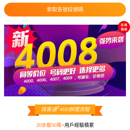
索取各號段號碼
®
商客通
400辦理流程
20余載50萬+
用戶經驗積累