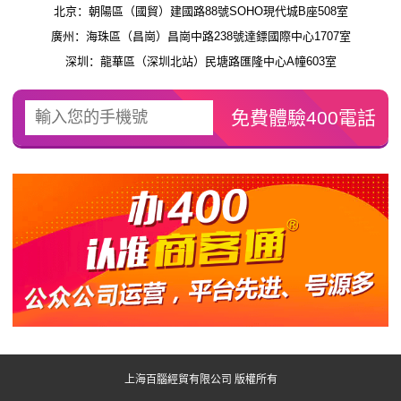
北京：朝陽區（國貿）建國路88號SOHO現代城B座508室
廣州：海珠區（昌崗）昌崗中路238號達鏢國際中心1707室
深圳：龍華區（深圳北站）民塘路匯隆中心A幢603室
上海百腦經貿有限公司 版權所有