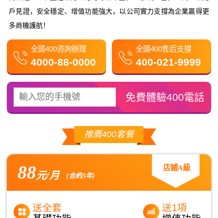
戶見證，安全穩定、增值功能強大，以公司實力支撐為企業贏得更
多商機護航！
全國400咨詢辦理
全國400售后支撐
4000-88-0000
400-021-9999
推薦400套餐
88
店鋪A級
元/月
(合約3年)
送全套
送1項