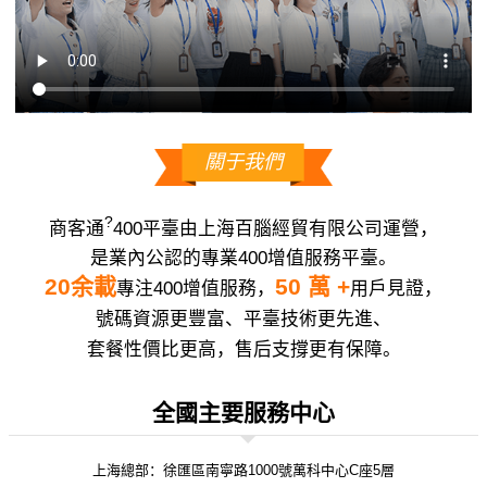
關于我們
?
商客通
400平臺由上海百腦經貿有限公司運營，
是業內公認的專業400增值服務平臺。
20余載
50 萬 +
專注400增值服務，
用戶見證，
號碼資源更豐富、平臺技術更先進、
套餐性價比更高，售后支撐更有保障。
全國主要服務中心
上海總部：徐匯區南寧路1000號萬科中心C座5層