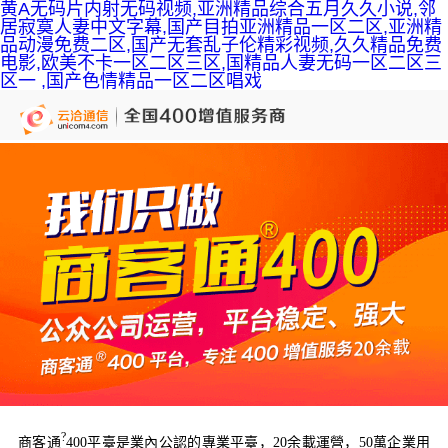
黄A无码片内射无码视频,亚洲精品综合五月久久小说,邻
居寂寞人妻中文字幕,国产目拍亚洲精品一区二区,亚洲精
品动漫免费二区,国产无套乱子伦精彩视频,久久精品免费
电影,欧美不卡一区二区三区,国精品人妻无码一区二区三
区一 ,国产色情精品一区二区唱戏
?
商客通
400平臺是業內公認的專業平臺，20余載運營，50萬企業用