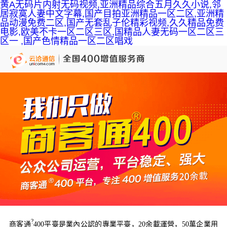
黄A无码片内射无码视频,亚洲精品综合五月久久小说,邻
居寂寞人妻中文字幕,国产目拍亚洲精品一区二区,亚洲精
品动漫免费二区,国产无套乱子伦精彩视频,久久精品免费
电影,欧美不卡一区二区三区,国精品人妻无码一区二区三
区一 ,国产色情精品一区二区唱戏
?
商客通
400平臺是業內公認的專業平臺，20余載運營，50萬企業用