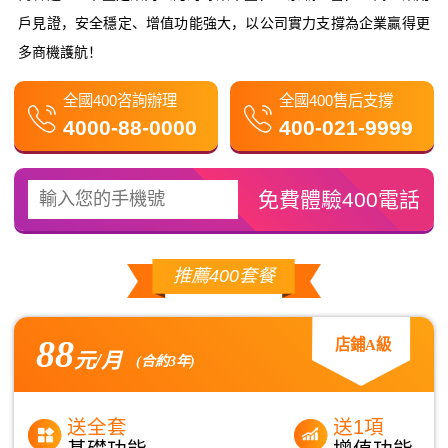
戶見證，安全穩定、增值功能強大，以公司實力支撐為企業贏得更
多商機護航！
全國400咨詢辦理
全國400售后支撐
4000-88-0000
400-021-9999
推薦400套餐
88
店鋪A級
元/月
(合約3年)
送全套
送1項