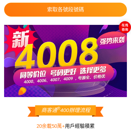
索取各號段號碼
®
商客通
400辦理流程
20余載50萬+
用戶經驗積累