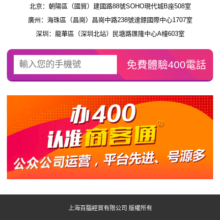
北京：朝陽區（國貿）建國路88號SOHO現代城B座508室
廣州：海珠區（昌崗）昌崗中路238號達鏢國際中心1707室
深圳：龍華區（深圳北站）民塘路匯隆中心A幢603室
上海百腦經貿有限公司 版權所有