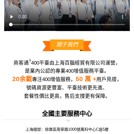
關于我們
?
商客通
400平臺由上海百腦經貿有限公司運營，
是業內公認的專業400增值服務平臺。
20余載
50 萬 +
專注400增值服務，
用戶見證，
號碼資源更豐富、平臺技術更先進、
套餐性價比更高，售后支撐更有保障。
全國主要服務中心
上海總部：徐匯區南寧路1000號萬科中心C座5層